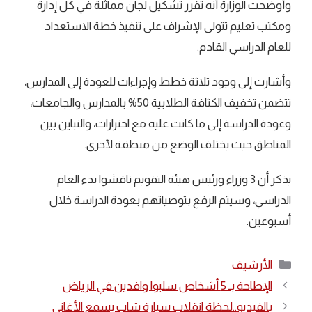
وأوضحت الوزارة أنه تقرر تشكيل لجان مماثلة في كل إدارة
ومكتب تعليم تتولى الإشراف على تنفيذ خطة الاستعداد
للعام الدراسي القادم.
وأشارت إلى وجود ثلاثة خطط وإجراءات للعودة إلى المدارس،
تتضمن تخفيف الكثافة الطلابية 50% بالمدارس والجامعات،
وعودة الدراسة إلى ما كانت عليه مع احترازات، والتباين بين
المناطق حيث يختلف الوضع من منطقة لأخرى.
يذكر أن 3 وزراء ورئيس هيئة التقويم ناقشوا بدء العام
الدراسي، وسيتم الرفع بتوصياتهم بعودة الدراسة خلال
أسبوعين.
التصنيفات
الأرشيف
الإطاحة بـ 5 أشخاص سلبوا وافدين في الرياض
بالفيديو..لحظة انقلاب سيارة شاب يسمع الأغاني