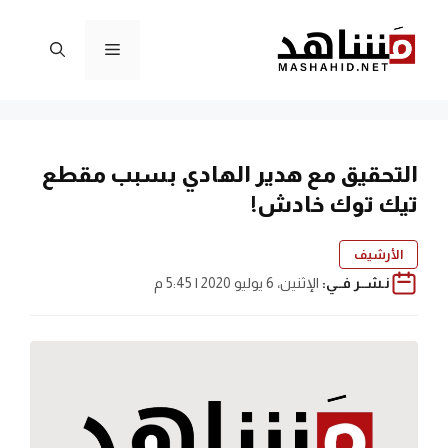
نتقل
لى
القائمة
لمحتوى
التحقيق مع هدير الهادي بسبب مقطع
تيك توك خادش!
الأرشيف
نـشــر فــي:
الإثنين، 6 يوليو 2020 | 5:45 م