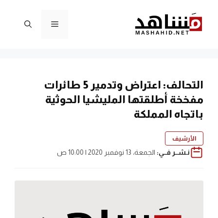
نتقل
لى
القائمة
لمحتوى
التحالف: اعتراض وتدمير 5 طائرات
مفخخة أطلقتها المليشيا الحوثية
باتجاه المملكة
الأرشيف
نـشــر فــي:
الجمعة، 13 نوفمبر 2020 | 10:00 ص