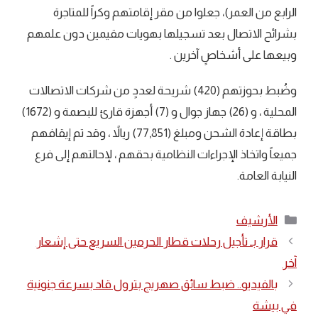
الرابع من العمر)، جعلوا من مقر إقامتهم وكراً للمتاجرة
بشرائح الاتصال بعد تسجيلها بهويات مقيمين دون علمهم
وبيعها على أشخاصٍ آخرين .
وضُبط بحوزتهم (420) شريحة لعددٍ من شركات الاتصالات
المحلية ، و (26) جهاز جوال و (7) أجهزة قارئ للبصمة و (1672)
بطاقة إعادة الشحن ومبلغ (77,851) ريالاً ، وقد تم إيقافهم
جميعاً واتخاذ الإجراءات النظامية بحقهم ، لإحالتهم إلى فرع
النيابة العامة.
التصنيفات
الأرشيف
قرار بـ تأجيل رحلات قطار الحرمين السريع حتى إشعار
آخر
بالفيديو.. ضبط سائق صهريج بترول قاد بسرعة جنونية
في بيشة