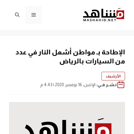
نتقل
لى
القائمة
لمحتوى
الإطاحة بـ مواطن أشعل النار في عدد
من السيارات بالرياض
الأرشيف
نـشــر فــي:
الإثنين، 16 نوفمبر 2020 | 4:43 م