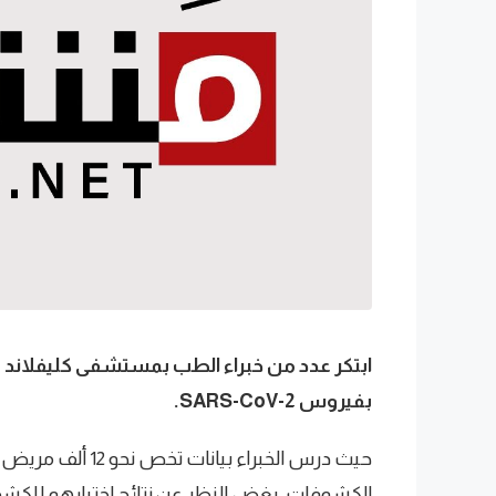
ابتكر عدد من خبراء الطب بمستشفى كليفلاند 
بفيروس SARS-CoV-2.
حيث درس الخبراء 
الكشوفات، بغض النظر عن نتائج اختبارهم للكشف عن إصا