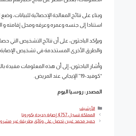
وبناء على نتائج المعالجة الإحصائية للبيانات، وض
استنادا إلى جنسه وعمره وعرقه ومحل إقامته و الأمر
ويؤكد الباحثون، على أن نتائج التشخيص التي حصل
والطرق الأخرى المستخدمة في تشخيص الإصابة بـ “ك
وأشار الباحثون، إلى أن هذه المعلومات مفيدة بال
“كوفيد-19” الإيجابي عند المريض.
المصدر: روسيا اليوم
التصنيفات
الأرشيف
المملكة تسجل 4757 إصابة جديدة بكورونا
حميد محمد غبين تحصل على وثائق بطريقة غير مشرو