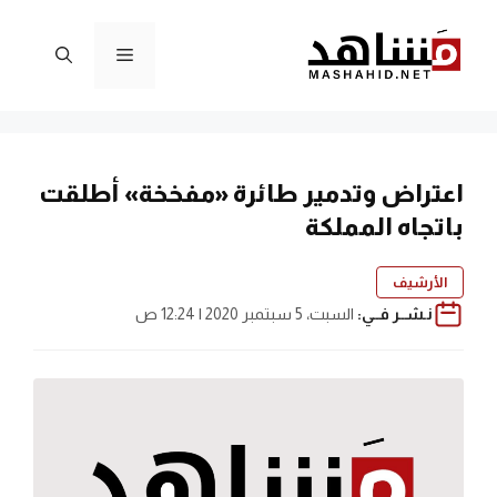
نتقل
لى
القائمة
لمحتوى
اعتراض وتدمير طائرة «مفخخة» أطلقت
باتجاه المملكة
الأرشيف
نـشــر فــي:
السبت، 5 سبتمبر 2020 | 12:24 ص