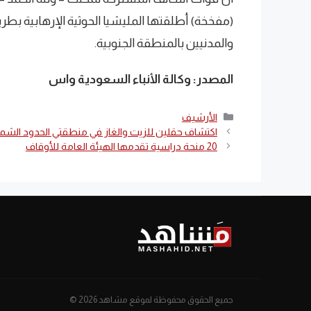
(مفخخة) أطلقتها المليشيا الحوثية الإرهابية بط
والمدنيين بالمنطقة الجنوبية.
المصدر: وكالة الأنباء السعودية واس
التصنيفات
الأرشيف
اكتشاف حقلين للزيت والغاز في منطقتي الحدود الشما
20 منحة دراسية تقدمها الهيئة العامة للأوقاف
جميع الحقوق محفوظة لموقع مشاهد 2026 ©