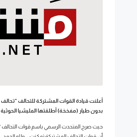
أعلنت قيادة القوات المشتركة للتحالف “تحالف
بدون طيار (مفخخة) أطلقتها المليشيا الحوثية ا
حيث صرح المتحدث الرسمي باسم قوات التحالف “تحا
أن قوات التحالف المشتركة تمكنت – ولله الحمد –