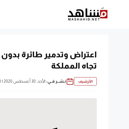
نتقل
لى
لمحتوى
اعتراض وتدمير طائرة بدون ط
تجاه المملكة
نـشــر فــي:
الأحد، 30 أغسطس 2020 | 2:50 م
الأرشيف