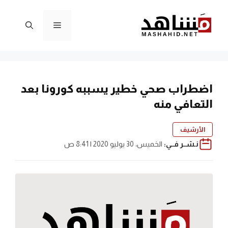
نتقل
لى
القائمة
لمحتوى
اضطراب صحي خطير يسببه كورونا بعد
التعافي منه
الأرشيف
نـشــر فــي:
الخميس، 30 يوليو 2020 | 8:41 ص