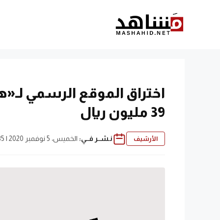
نتقل
لى
لمحتوى
اختراق الموقع الرسمي لـ«هد
39 مليون ريال
نـشــر فــي:
الخميس، 5 نوفمبر 2020 | 10:35 م
الأرشيف