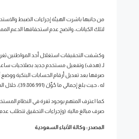
من جانبها باشرت الهيئة إجراءات الضبط والاستدلا
لتلك الكيانات، واتضح عدم استحقاقها الدعم الممنوح، وأنَ
وكشفت التحقيقات استغلال أحد المواطنين ثغرة 
لـ (هدف) وتفعيل مستخدم جديد بصلاحيات ساعدته
صرفها بعد تعديل أرقام الحسابات البنكية ووضع أر
له ، حيث بلغ إجمالي ما حُوِّلَ (39.806.991)، خلال المدَّة (2018م-2020م).
كما اعترف المتهم بوجود ثغرة في النظام المستخ
صرف مبالغ مالية. (وإجراءات التحقيق تتطلب عدم
المصدر: وكالة الأنباء السعودية