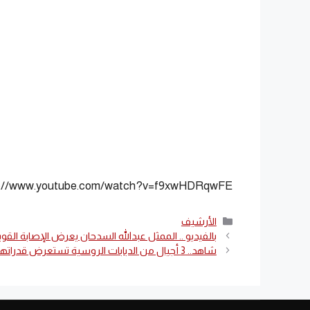
s://www.youtube.com/watch?v=f9xwHDRqwFE
التصنيفات
الأرشيف
بالفيديو .. الممثل عبدالله السدحان يعرض الإصابة الق
شاهد.. 3 أجيال من الدبابات الروسية تستعرض قدراتها في “الرقص الواحد”