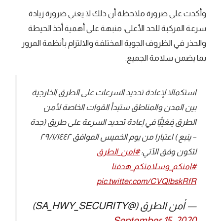
وأكدت على ضرورة ملاحظة أن ذلك لا يعني ضرورة زيادة
سرعة المركبة للحد الأعلى، منبهة على أهمية أخذ الحيطة
والحذر في الظروف الجوية المختلفة والالتزام بأنظمة المرور
بما يضمن سلامة الجميع.
استكمالا لإعادة تحديد السرعات على الطرق الخارجية
بين المدن والمناطق ستبدأ القوات الخاصة لأمن
الطرق فِعْلِيًّا في إعادة تحديد السرعة على طريق (جدة
– ينبع ) اعتبارا من يوم الخميس الموافق ٢٩/١/١٤٤٢
لتكون وفق الآتي:
#امن_الطرق
#امنكم_وسلامتكم_هدفنا
pic.twitter.com/CVQlbskRfR
— أمن الطرق (@SA_HWY_SECURITY)
September 15, 2020