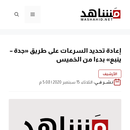
نتقل
لى
القائمة
لمحتوى
إعادة تحديد السرعات على طريق «جدة –
ينبع» بدءا من الخميس
الأرشيف
نـشــر فــي:
الثلاثاء، 15 سبتمبر 2020 | 5:08 م