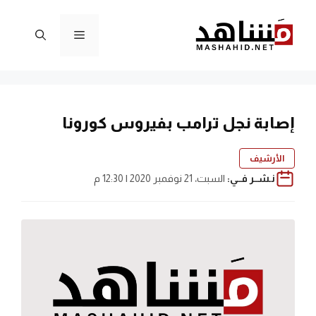
نتقل
لى
القائمة
لمحتوى
إصابة نجل ترامب بفيروس كورونا
الأرشيف
نـشــر فــي:
السبت، 21 نوفمبر 2020 | 12:30 م