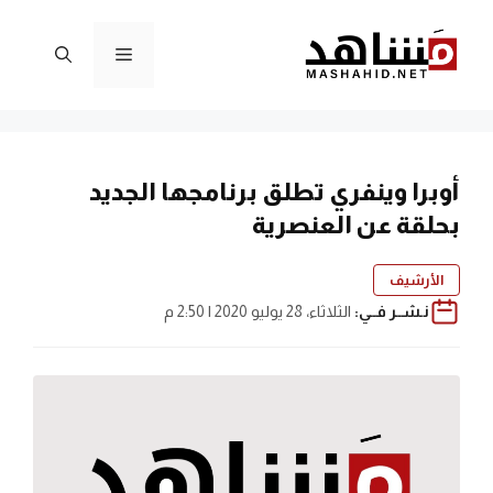
نتقل
لى
القائمة
لمحتوى
أوبرا وينفري تطلق برنامجها الجديد
بحلقة عن العنصرية
الأرشيف
نـشــر فــي:
الثلاثاء، 28 يوليو 2020 | 2:50 م