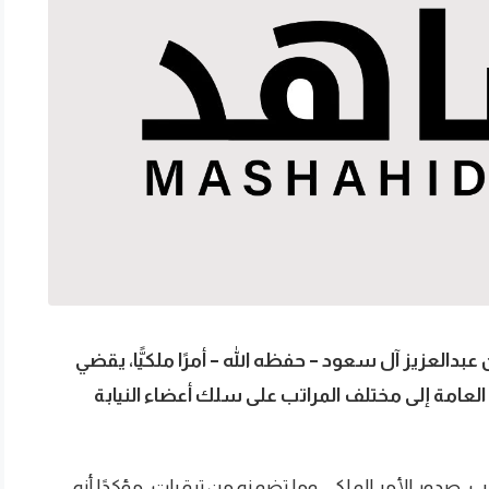
دالعزيز آل سعود – حفظه الله – أمرًا ملكيًّا، يقضي
لنيابة العامة إلى مختلف المراتب على سلك أعضاء النيابة
ب، صدور الأمر الملكي، وما تضمنه من ترقيات، مؤكدًا أنه