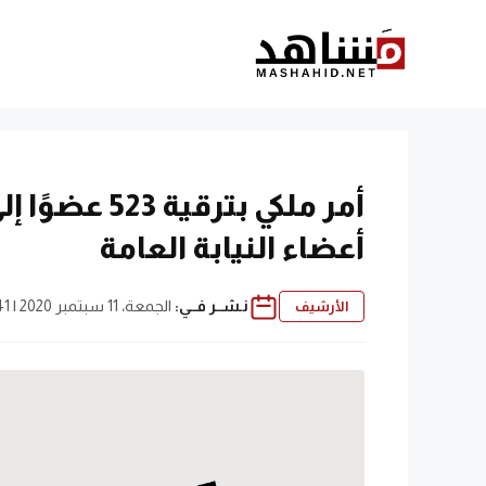
نتقل
لى
لمحتوى
أمر ملكي بتر
أعضاء النيابة العامة
نـشــر فــي:
الجمعة، 11 سبتمبر 2020 | 10:41 م
الأرشيف