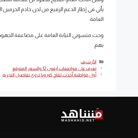
يأتي في إطار الدعم الرفيع من لدن خادم الحرمين 
العامة.
وحث منسوبي النيابة العامة على مضاعفة الجهود،
بهم.
التصنيفات
الأرشيف
تعرف على مواصفات آيفون 12 والسعر المتوقع
أول مواطنة أخذت لقاح كورونا تروي تفاصيل التجربة