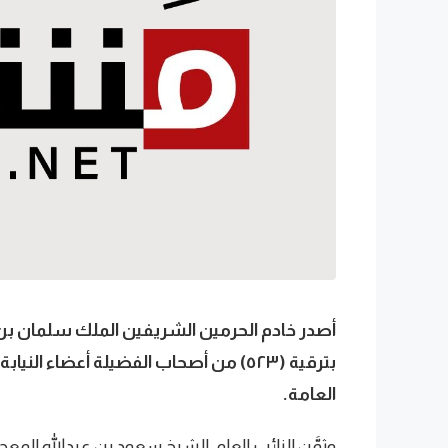
أصدر خادم الحرمين الشريفين الملك سلمان بن عب
بترقية (٥٢٣) من أصحاب الفضيلة أعضاء ا
العامة.
وثمَّن النائب العام، الشيخ سعود بن عبدالله المعج