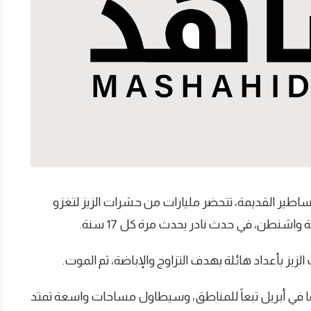
اطير القديمة، تتحضر مليارات من حشرات الزيز لتغزو
 واشنطن، في حدث نادر يحدث مرة كل 17 سنة.
لزيز بأعداد هائلة بهدف التزاوج والإباضة، ثم الموت.
ربما في أبريل تبعاً للمناطق، وسيطاول مساحات واسعة تمتد