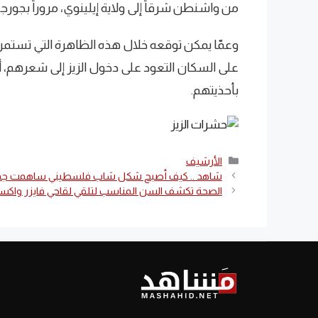
من واشنطن شرقاً إلى ولاية إيلينوي، مروراً بجورجيا
وعمّا يمكن توقعه خلال هذه الظاهرة التي تستم
على السكان التعود على دخول الزيز إلى شعرهم،
بأحذيتهم.
التصنيفات
الأرشيف
شاهد .. كيف أصبح شكل شاب فلسطيني ساهمت جمل
الصحة تكشف السن المناسب لتلقي لقاحي فايزر واكس