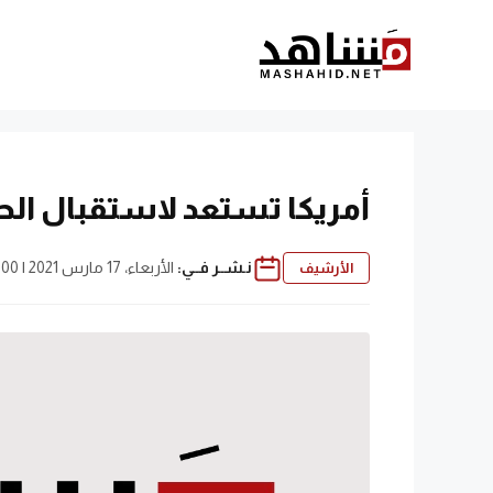
نتقل
لى
لمحتوى
أمريكا تستعد لاستقبال ال
نـشــر فــي:
الأربعاء، 17 مارس 2021 | 9:00 ص
الأرشيف