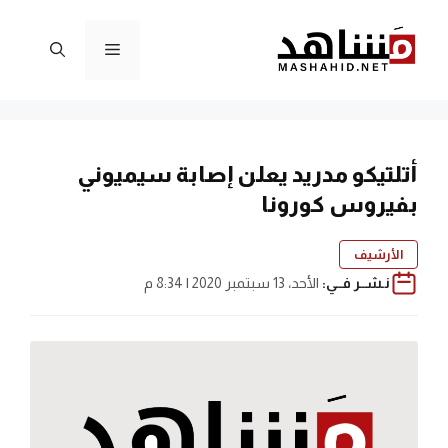
نتقل
لى
القائمة
لمحتوى
أتلتيكو مدريد يعلن إصابة سيميوني
بفيروس كورونا
الأرشيف
نـشــر فــي:
الأحد، 13 سبتمبر 2020 | 8:34 م